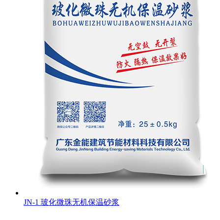
JN-1 玻化微珠无机保温砂浆