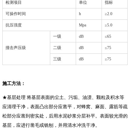
检测项目
单位
指标
可操作时间
h
≥2.0
抗压强度
Mpa
≥5.0
一级
dB
≤65
撞击声压级
二级
dB
≤75
三级
dB
≤75
施工方法：
★基层处理 将基层表面的尘土、污垢、油渍、颗粒及积水等
应清理干净，表面凸出部分应凿平，对蜂窝、麻面、露筋等疏
松部分应凿到密实处，后用水泥砂浆分层补平。表面较光滑的
基层，应进行凿毛或铣刨，并用清水冲洗干净。