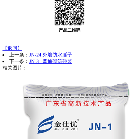
产品二维码
【返回】
上一条：
JN-24 外墙防水腻子
下一条：
JN-31 普通砌筑砂浆
相关图片：