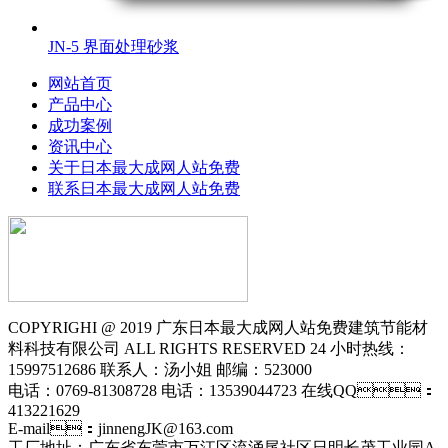
JN-5 界面处理砂浆
网站首页
产品中心
成功案例
资讯中心
关于日本最大成网人站免费
联系日本最大成网人站免费
COPYRIGHI @ 2019 广东日本最大成网人站免费建筑节能材
料科技有限公司 ALL RIGHTS RESERVED 24 小时热线：
15997512686 联系人：汤小姐 邮编：523000
电话：0769-81308728 电话：13539044723 在线QQ：
413221629
E-mail：jinnengJK@163.com
工厂地址：广东省东莞市万江区流涌尾社区日明长茂工业园A